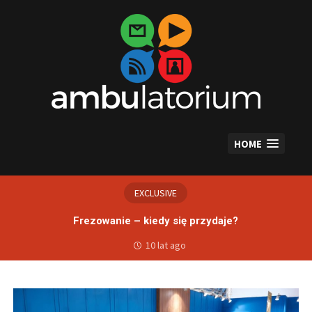
Skip
to
content
HOME
EXCLUSIVE
Frezowanie – kiedy się przydaje?
10 lat ago