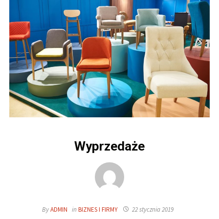
Wyprzedaże
By
ADMIN
in
BIZNES I FIRMY
22 stycznia 2019