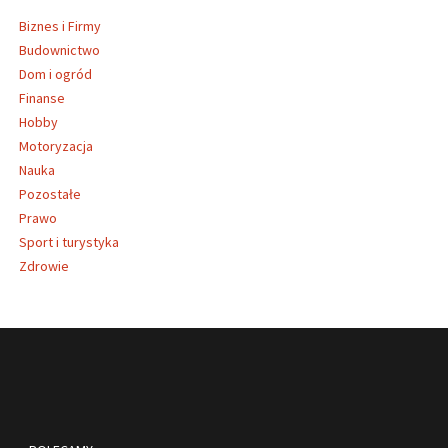
Biznes i Firmy
Budownictwo
Dom i ogród
Finanse
Hobby
Motoryzacja
Nauka
Pozostałe
Prawo
Sport i turystyka
Zdrowie