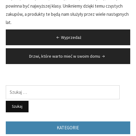
powinna być najwyższej klasy. Unikniemy dzięki temu częstych
zakupów, a produkty te będą nam służyły przez wiele następnych
lat.
Nawigacja
Wyprzedaż
wpisu
Drzwi, które warto mieć w swoim domu
Szukaj:
KATEGORIE