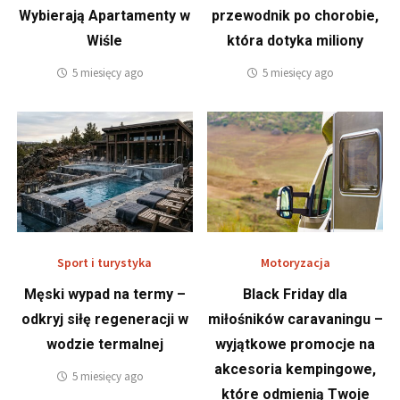
Wybierają Apartamenty w
przewodnik po chorobie,
Wiśle
która dotyka miliony
5 miesięcy ago
5 miesięcy ago
Sport i turystyka
Motoryzacja
Męski wypad na termy –
Black Friday dla
odkryj siłę regeneracji w
miłośników caravaningu –
wodzie termalnej
wyjątkowe promocje na
akcesoria kempingowe,
5 miesięcy ago
które odmienią Twoje