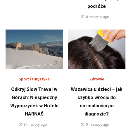
podróże
8 miesięcy ago
Sport i turystyka
Zdrowie
Odkryj Slow Travel w
Wszawica u dzieci – jak
Górach: Niespieszny
szybko wrócić do
Wypoczynek w Hotelu
normalności po
HARNAŚ
diagnozie?
8 miesięcy ago
9 miesięcy ago