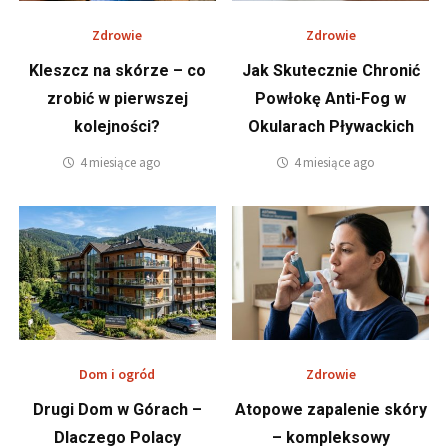
Zdrowie
Zdrowie
Kleszcz na skórze – co
Jak Skutecznie Chronić
zrobić w pierwszej
Powłokę Anti-Fog w
kolejności?
Okularach Pływackich
4 miesiące ago
4 miesiące ago
Dom i ogród
Zdrowie
Drugi Dom w Górach –
Atopowe zapalenie skóry
Dlaczego Polacy
– kompleksowy