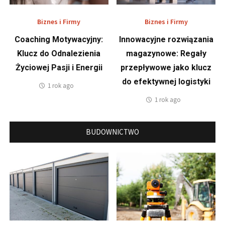
Biznes i Firmy
Biznes i Firmy
Coaching Motywacyjny:
Innowacyjne rozwiązania
Klucz do Odnalezienia
magazynowe: Regały
Życiowej Pasji i Energii
przepływowe jako klucz
do efektywnej logistyki
1 rok ago
1 rok ago
BUDOWNICTWO