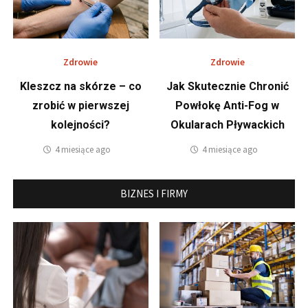
Zdrowie
Zdrowie
Kleszcz na skórze – co
Jak Skutecznie Chronić
zrobić w pierwszej
Powłokę Anti-Fog w
kolejności?
Okularach Pływackich
4 miesiące ago
4 miesiące ago
BIZNES I FIRMY