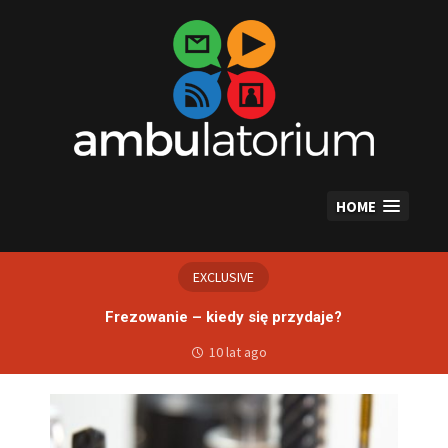
Skip
to
content
HOME
EXCLUSIVE
Frezowanie – kiedy się przydaje?
10 lat ago