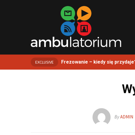
Frezowanie – kiedy się przydaje
EXCLUSIVE
Wy
By
ADMIN