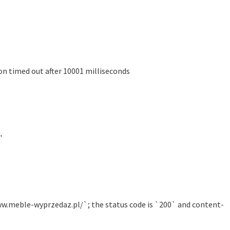
n timed out after 10001 milliseconds
"
ww.meble-wyprzedaz.pl/`; the status code is `200` and content-