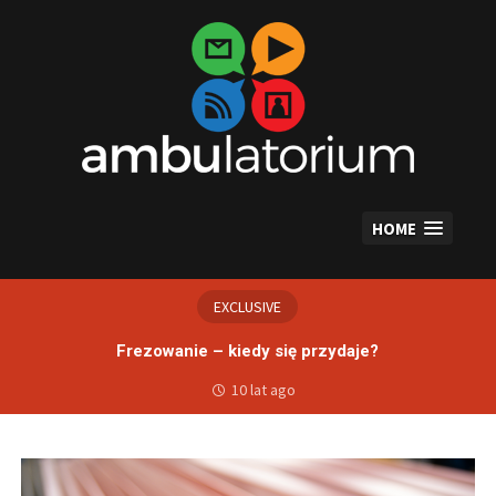
Skip
to
content
HOME
EXCLUSIVE
Frezowanie – kiedy się przydaje?
10 lat ago