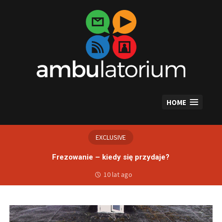
Skip
to
content
HOME
EXCLUSIVE
Frezowanie – kiedy się przydaje?
10 lat ago