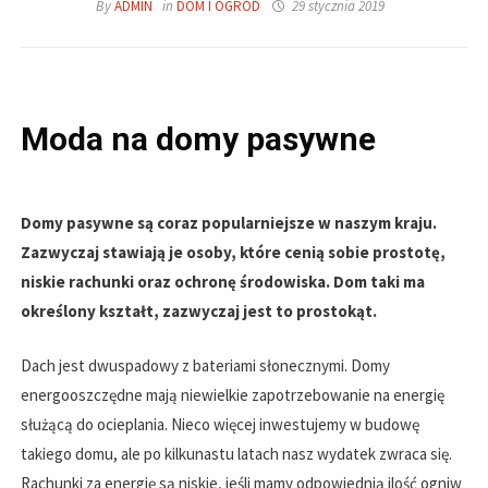
By
ADMIN
in
DOM I OGRÓD
29 stycznia 2019
Moda na domy pasywne
Domy pasywne są coraz popularniejsze w naszym kraju.
Zazwyczaj stawiają je osoby, które cenią sobie prostotę,
niskie rachunki oraz ochronę środowiska. Dom taki ma
określony kształt, zazwyczaj jest to prostokąt.
Dach jest dwuspadowy z bateriami słonecznymi. Domy
energooszczędne mają niewielkie zapotrzebowanie na energię
służącą do ocieplania. Nieco więcej inwestujemy w budowę
takiego domu, ale po kilkunastu latach nasz wydatek zwraca się.
Rachunki za energię są niskie, jeśli mamy odpowiednią ilość ogniw