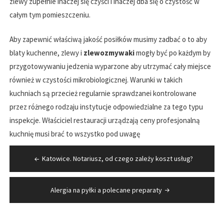
zlewy zupełnie inaczej się czyści i inaczej dba się o czystość w
całym tym pomieszczeniu.
Aby zapewnić właściwą jakość posiłków musimy zadbać o to aby
blaty kuchenne, zlewy i
zlewozmywaki
mogły być po każdym by
przygotowywaniu jedzenia wyparzone aby utrzymać cały miejsce
również w czystości mikrobiologicznej. Warunki w takich
kuchniach są przecież regularnie sprawdzanei kontrolowane
przez różnego rodzaju instytucje odpowiedzialne za tego typu
inspekcje. Właściciel restauracji urządzają ceny profesjonalną
kuchnię musi brać to wszystko pod uwagę
Nawigacja
Katowice. Notariusz, od czego zależy koszt usług?
wpisu
Alergia na pyłki a polecane preparaty