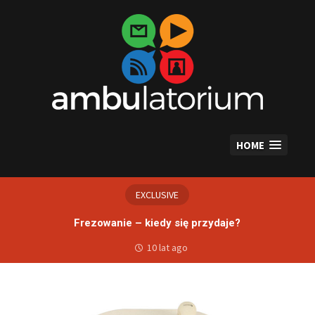
Skip
to
content
HOME
EXCLUSIVE
Frezowanie – kiedy się przydaje?
10 lat ago